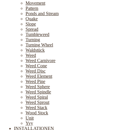
Movement
Pattern
Ponds and Stream
Quake
Slope
Spread
Tumbleweed
Turning
Turning Wheel
Waldstück
Weed
Weed Carnivore
Weed Cone
Weed Disc
Weed Element
Weed Pine
Weed Sphere
Weed Spindle
Weed Spiral
Weed Sprout
Weed Stack
Wood Stock
Unit
Yvy
INSTALLATIONEN