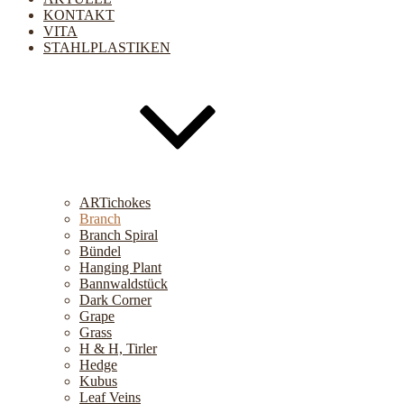
KONTAKT
VITA
STAHLPLASTIKEN
ARTichokes
Branch
Branch Spiral
Bündel
Hanging Plant
Bannwaldstück
Dark Corner
Grape
Grass
H & H, Tirler
Hedge
Kubus
Leaf Veins