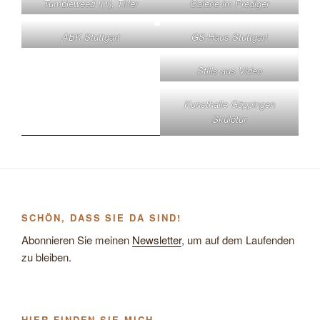
Tumbleweed I(1), Tirler
Galerie im Prediger
ABK Stuttgart
GS-Haus Stuttgart
Stills aus Video
Kunsthalle Göppingen
Skulptur
SCHÖN, DASS SIE DA SIND!
Abonnieren Sie meinen
Newsletter
, um auf dem Laufenden
zu bleiben.
HIER FINDEN SIE MICH