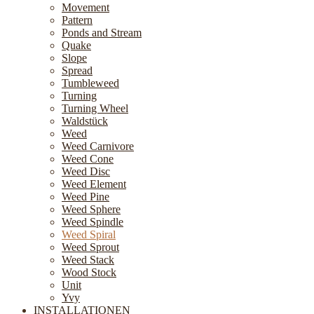
Movement
Pattern
Ponds and Stream
Quake
Slope
Spread
Tumbleweed
Turning
Turning Wheel
Waldstück
Weed
Weed Carnivore
Weed Cone
Weed Disc
Weed Element
Weed Pine
Weed Sphere
Weed Spindle
Weed Spiral
Weed Sprout
Weed Stack
Wood Stock
Unit
Yvy
INSTALLATIONEN