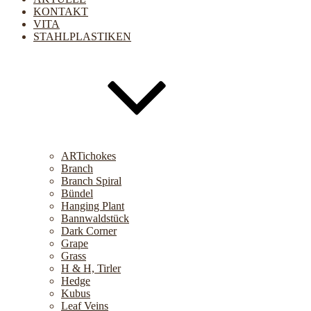
KONTAKT
VITA
STAHLPLASTIKEN
ARTichokes
Branch
Branch Spiral
Bündel
Hanging Plant
Bannwaldstück
Dark Corner
Grape
Grass
H & H, Tirler
Hedge
Kubus
Leaf Veins