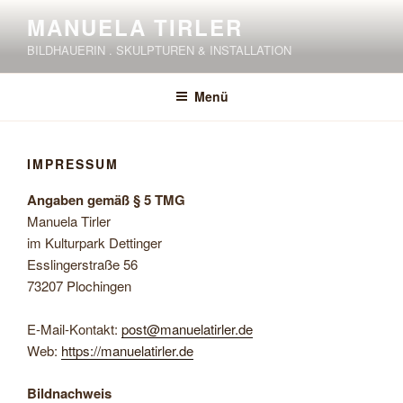
Zum
MANUELA TIRLER
Inhalt
BILDHAUERIN . SKULPTUREN & INSTALLATION
springen
Menü
IMPRESSUM
Angaben gemäß § 5 TMG
Manuela Tirler
im Kulturpark Dettinger
Esslingerstraße 56
73207 Plochingen
E-Mail-Kontakt:
post@manuelatirler.de
Web:
https://manuelatirler.de
Bildnachweis