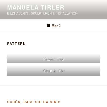
Zum
MANUELA TIRLER
Inhalt
BILDHAUERIN . SKULPTUREN & INSTALLATION
springen
Menü
PATTERN
Pattern I, Tirler
Pattern 2, Tirler
SCHÖN, DASS SIE DA SIND!