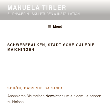
Zum
MANUELA TIRLER
Inhalt
BILDHAUERIN . SKULPTUREN & INSTALLATION
springen
Menü
SCHWEBEBALKEN, STÄDTISCHE GALERIE
MAICHINGEN
SCHÖN, DASS SIE DA SIND!
Abonnieren Sie meinen
Newsletter
, um auf dem Laufenden
zu bleiben.