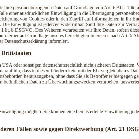
 wir Ihre personenbezogenen Daten auf Grundlage von Art. 6 Abs. 1 li
lle einer ausdrücklichen Einwilligung in die Übertragung personenbez
icherung von Cookies oder in den Zugriff auf Informationen in Ihr Endge
Die Einwilligung ist jederzeit widerrufbar. Sind Ihre Daten zur Vert
. 1 lit. b DSGVO. Des Weiteren verarbeiten wir Ihre Daten, sofern diese 
 ferner auf Grundlage unseres berechtigten Interesses nach Art. 6 Abs
r Datenschutzerklärung informiert.
Drittstaaten
USA oder sonstigen datenschutzrechtlich nicht sicheren Drittstaaten. 
n darauf hin, dass in diesen Ländern kein mit der EU vergleichbares Da
tsbehörden herauszugeben, ohne dass Sie als Betroffener hiergegen ger
n befindlichen Daten zu Überwachungszwecken verarbeiten, auswerten 
inwilligung möglich. Sie können eine bereits erteilte Einwilligung jed
nderen Fällen sowie gegen Direktwerbung (Art. 21 DS