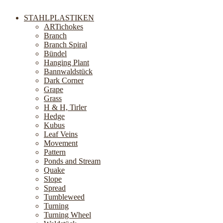
STAHLPLASTIKEN
ARTichokes
Branch
Branch Spiral
Bündel
Hanging Plant
Bannwaldstück
Dark Corner
Grape
Grass
H & H, Tirler
Hedge
Kubus
Leaf Veins
Movement
Pattern
Ponds and Stream
Quake
Slope
Spread
Tumbleweed
Turning
Turning Wheel