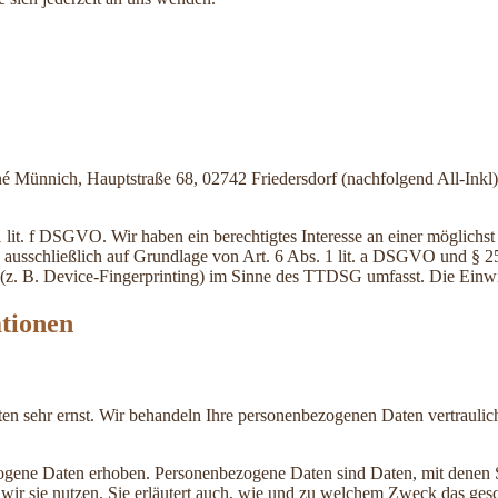
nnich, Hauptstraße 68, 02742 Friedersdorf (nachfolgend All-Inkl). 
lit. f DSGVO. Wir haben ein berechtigtes Interesse an einer möglichst 
ng ausschließlich auf Grundlage von Art. 6 Abs. 1 lit. a DSGVO und §
(z. B. Device-Fingerprinting) im Sinne des TTDSG umfasst. Die Einwill
ationen
ten sehr ernst. Wir behandeln Ihre personenbezogenen Daten vertrauli
ene Daten erhoben. Personenbezogene Daten sind Daten, mit denen Sie
wir sie nutzen. Sie erläutert auch, wie und zu welchem Zweck das gesc