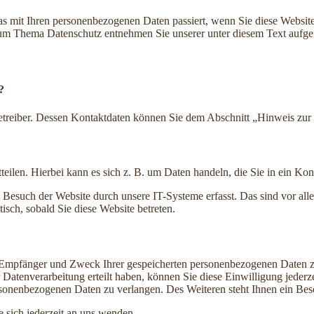
s mit Ihren personenbezogenen Daten passiert, wenn Sie diese Websit
 zum Thema Datenschutz entnehmen Sie unserer unter diesem Text aufge
?
etreiber. Dessen Kontaktdaten können Sie dem Abschnitt „Hinweis zur 
eilen. Hierbei kann es sich z. B. um Daten handeln, die Sie in ein Ko
esuch der Website durch unsere IT-Systeme erfasst. Das sind vor alle
isch, sobald Sie diese Website betreten.
t, Empfänger und Zweck Ihrer gespeicherten personenbezogenen Daten z
Datenverarbeitung erteilt haben, können Sie diese Einwilligung jederz
sonenbezogenen Daten zu verlangen. Des Weiteren steht Ihnen ein Besc
sich jederzeit an uns wenden.