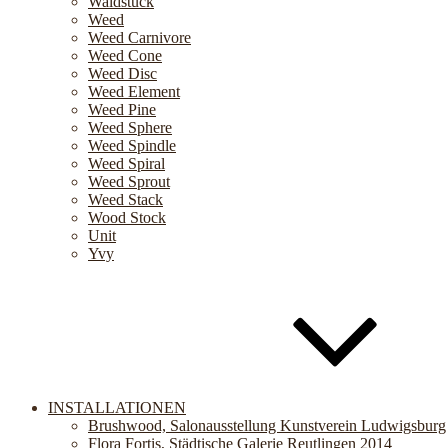
Waldstück
Weed
Weed Carnivore
Weed Cone
Weed Disc
Weed Element
Weed Pine
Weed Sphere
Weed Spindle
Weed Spiral
Weed Sprout
Weed Stack
Wood Stock
Unit
Yvy
INSTALLATIONEN
Brushwood, Salonausstellung Kunstverein Ludwigsburg
Flora Fortis, Städtische Galerie Reutlingen 2014