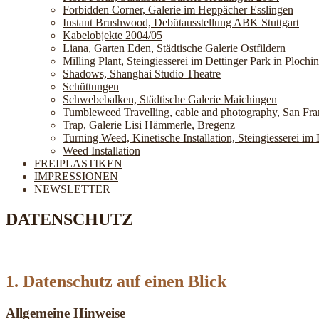
Forbidden Corner, Galerie im Heppächer Esslingen
Instant Brushwood, Debütausstellung ABK Stuttgart
Kabelobjekte 2004/05
Liana, Garten Eden, Städtische Galerie Ostfildern
Milling Plant, Steingiesserei im Dettinger Park in Plochi
Shadows, Shanghai Studio Theatre
Schüttungen
Schwebebalken, Städtische Galerie Maichingen
Tumbleweed Travelling, cable and photography, San Fra
Trap, Galerie Lisi Hämmerle, Bregenz
Turning Weed, Kinetische Installation, Steingiesserei im 
Weed Installation
FREIPLASTIKEN
IMPRESSIONEN
NEWSLETTER
DATENSCHUTZ
1. Datenschutz auf einen Blick
Allgemeine Hinweise