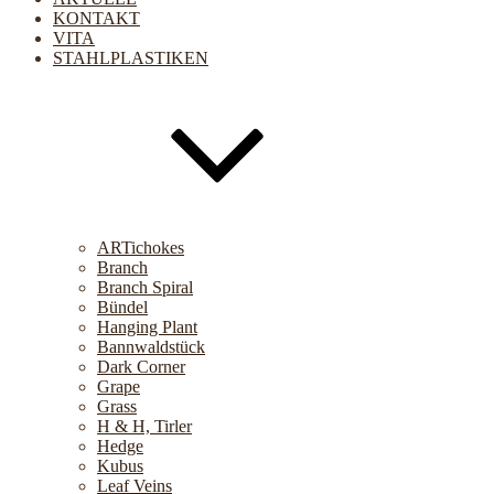
KONTAKT
VITA
STAHLPLASTIKEN
ARTichokes
Branch
Branch Spiral
Bündel
Hanging Plant
Bannwaldstück
Dark Corner
Grape
Grass
H & H, Tirler
Hedge
Kubus
Leaf Veins