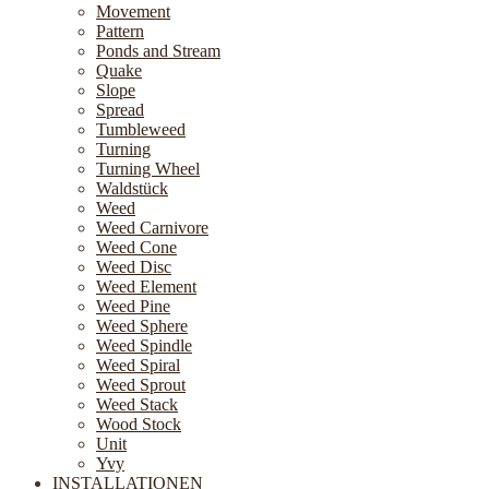
Movement
Pattern
Ponds and Stream
Quake
Slope
Spread
Tumbleweed
Turning
Turning Wheel
Waldstück
Weed
Weed Carnivore
Weed Cone
Weed Disc
Weed Element
Weed Pine
Weed Sphere
Weed Spindle
Weed Spiral
Weed Sprout
Weed Stack
Wood Stock
Unit
Yvy
INSTALLATIONEN