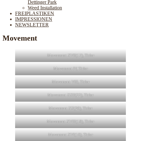
Dettinger Park
Weed Installation
FREIPLASTIKEN
IMPRESSIONEN
NEWSLETTER
Movement
Movememt XVII(17), Tirler
Movement IV, Tirler
Movement VIII, Tirler
Movement XXII(22), Tirler
Movement XX(20), Tirler
Movement XVIII(18), Tirler
Movement XVI(16), Tirler