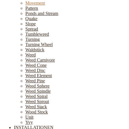
Movement
Pattern
Ponds and Stream
Quake
Slope
Spread
Tumbleweed
Turning
Turning Wheel
Waldstück
Weed
Weed Carnivore
Weed Cone
Weed Disc
Weed Element
Weed Pine
Weed Sphere
Weed Spindle
Weed Spiral
Weed Sprout
Weed Stack
Wood Stock
Unit
Yvy
INSTALLATIONEN