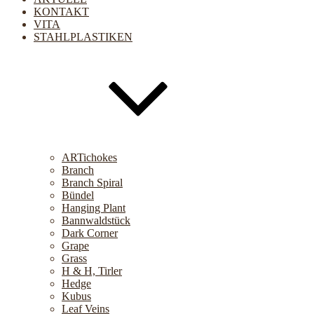
KONTAKT
VITA
STAHLPLASTIKEN
ARTichokes
Branch
Branch Spiral
Bündel
Hanging Plant
Bannwaldstück
Dark Corner
Grape
Grass
H & H, Tirler
Hedge
Kubus
Leaf Veins