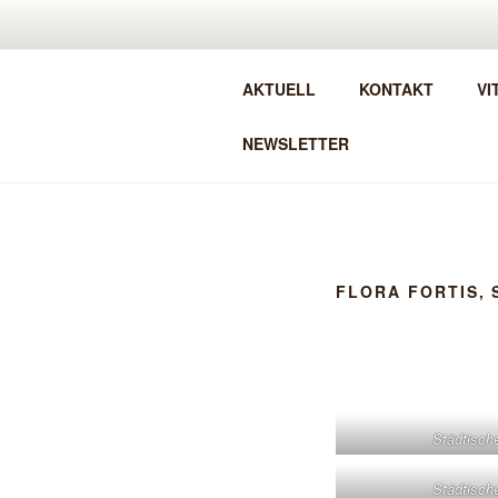
Zum
Inhalt
MANUELA 
springen
AKTUELL
KONTAKT
VI
BILDHAUERIN . SKULPTUREN
NEWSLETTER
FLORA FORTIS, 
Städtische
Städtische