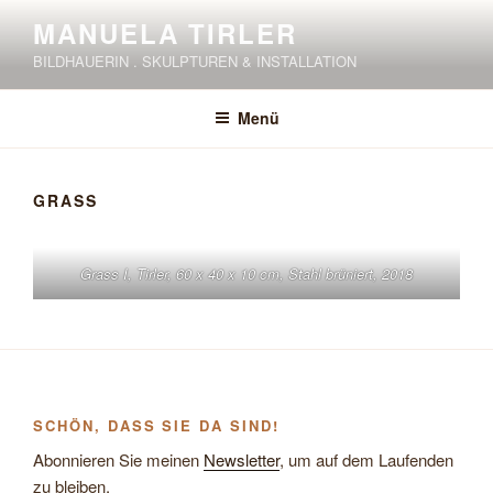
Zum
MANUELA TIRLER
Inhalt
BILDHAUERIN . SKULPTUREN & INSTALLATION
springen
Menü
GRASS
Grass I, Tirler, 60 x 40 x 10 cm, Stahl brüniert, 2018
SCHÖN, DASS SIE DA SIND!
Abonnieren Sie meinen
Newsletter
, um auf dem Laufenden
zu bleiben.