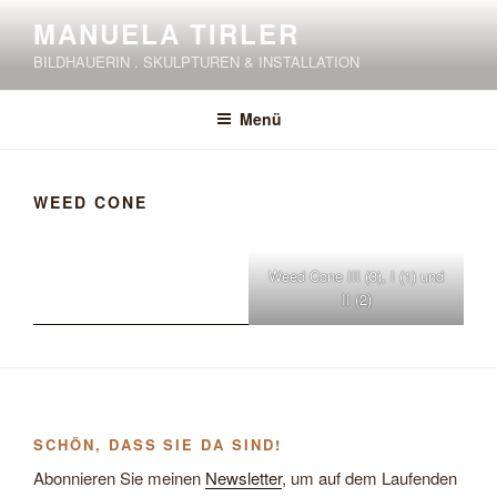
Zum
MANUELA TIRLER
Inhalt
BILDHAUERIN . SKULPTUREN & INSTALLATION
springen
Menü
WEED CONE
Weed Cone III (3), I (1) und
II (2)
SCHÖN, DASS SIE DA SIND!
Abonnieren Sie meinen
Newsletter
, um auf dem Laufenden